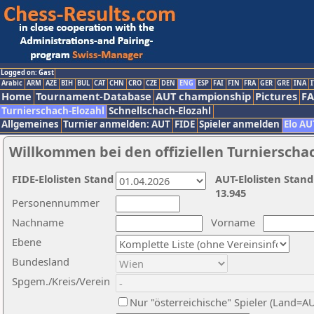
Logged on: Gast
Arabic
ARM
AZE
BIH
BUL
CAT
CHN
CRO
CZE
DEN
ENG
ESP
FAI
FIN
FRA
GER
GRE
INA
I
Home
Tournament-Database
AUT championship
Pictures
F
Turnierschach-Elozahl
Schnellschach-Elozahl
Allgemeines
Turnier anmelden: AUT
FIDE
Spieler anmelden
Elo AU
Willkommen bei den offiziellen Turnierscha
FIDE-Elolisten Stand
AUT-Elolisten Stand
13.945
Personennummer
Nachname
Vorname
Ebene
Bundesland
Spgem./Kreis/Verein
Nur "österreichische" Spieler (Land=A