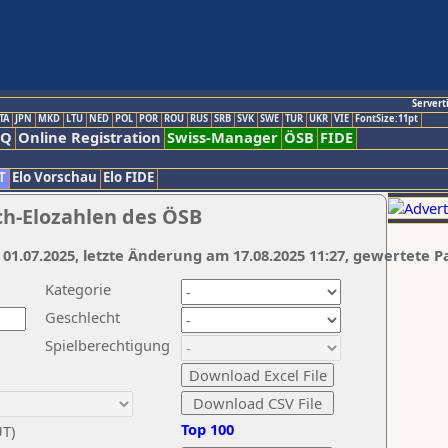
Servert
TA
JPN
MKD
LTU
NED
POL
POR
ROU
RUS
SRB
SVK
SWE
TUR
UKR
VIE
FontSize:11pt
AQ
Online Registration
Swiss-Manager
ÖSB
FIDE
T
Elo Vorschau
Elo FIDE
ch-Elozahlen des ÖSB
 01.07.2025, letzte Änderung am 17.08.2025 11:27, gewertete P
Kategorie
Geschlecht
Spielberechtigung
Top 100
UT)