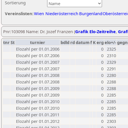
Sortierung
Vereinslisten:
Wien
Niederösterreich
Burgenland
Oberösterrei
Pnr:103098 Name: Dr. Jozef Franzen (
Grafik Elo-Zeitreihe
,
Grafi
tnr
St
turnier
bdld
rd
datum
f
K
erg
elo+/-
gegn
Elozahl per 01.01.2006
0
2325
Elozahl per 01.07.2006
0
2310
Elozahl per 01.01.2007
0
2329
Elozahl per 01.07.2007
0
2291
Elozahl per 01.01.2008
0
2280
Elozahl per 01.07.2008
0
2288
Elozahl per 01.01.2009
0
2288
Elozahl per 01.07.2009
0
2285
Elozahl per 01.01.2010
0
2285
Elozahl per 01.07.2010
0
2285
Elozahl per 01.01.2011
0
2285
Elozahl per 01.01.2012
0
2303
Elozahl per 01.04.2012
0
2303