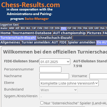
Logged on: Gast
Arabic
ARM
AZE
BIH
BUL
CAT
CHN
CRO
CZE
DEN
ENG
ESP
FAI
FIN
FRA
GER
GRE
INA
I
Home
Tournament-Database
AUT championship
Pictures
F
Turnierschach-Elozahl
Schnellschach-Elozahl
Allgemeines
Turnier anmelden: AUT
FIDE
Spieler anmelden
Elo AU
Willkommen bei den offiziellen Turnierscha
FIDE-Elolisten Stand
AUT-Elolisten Stand
7.518
Personennummer
Nachname
Vorname
Ebene
Bundesland
Spgem./Kreis/Verein
Nur "österreichische" Spieler (Land=A