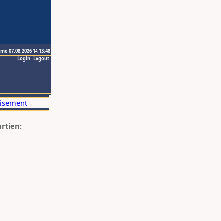
ime 07.08.2026 14:13:48
Login
Logout
artien: