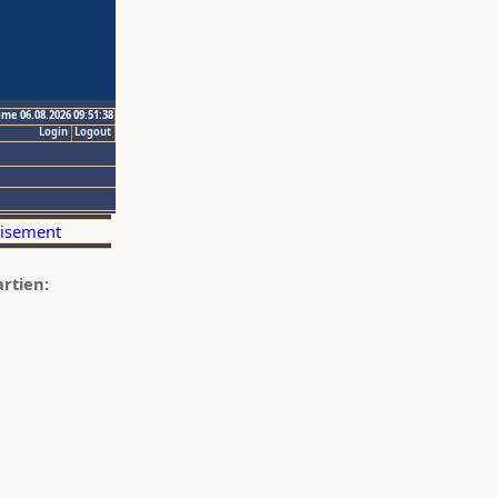
ime 06.08.2026 09:51:38
Login
Logout
artien: