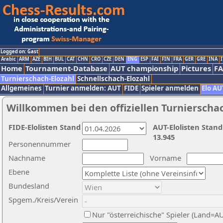
Logged on: Gast
Arabic
ARM
AZE
BIH
BUL
CAT
CHN
CRO
CZE
DEN
ENG
ESP
FAI
FIN
FRA
GER
GRE
INA
I
Home
Tournament-Database
AUT championship
Pictures
F
Turnierschach-Elozahl
Schnellschach-Elozahl
Allgemeines
Turnier anmelden: AUT
FIDE
Spieler anmelden
Elo AU
Willkommen bei den offiziellen Turnierscha
FIDE-Elolisten Stand
AUT-Elolisten Stand
13.945
Personennummer
Nachname
Vorname
Ebene
Bundesland
Spgem./Kreis/Verein
Nur "österreichische" Spieler (Land=A