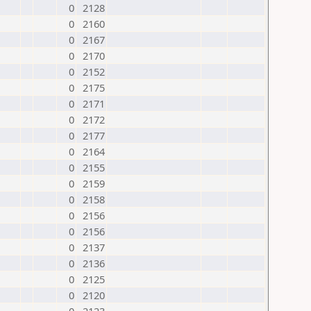
0
2128
0
2160
0
2167
0
2170
0
2152
0
2175
0
2171
0
2172
0
2177
0
2164
0
2155
0
2159
0
2158
0
2156
0
2156
0
2137
0
2136
0
2125
0
2120