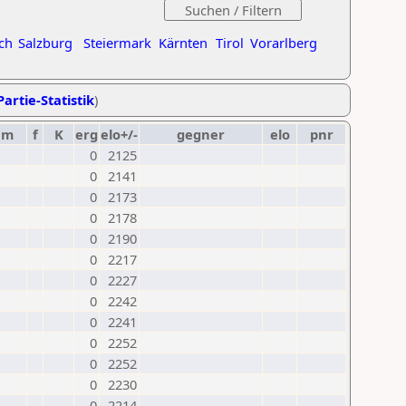
ch
Salzburg
Steiermark
Kärnten
Tirol
Vorarlberg
Partie-Statistik
)
um
f
K
erg
elo+/-
gegner
elo
pnr
0
2125
0
2141
0
2173
0
2178
0
2190
0
2217
0
2227
0
2242
0
2241
0
2252
0
2252
0
2230
0
2214