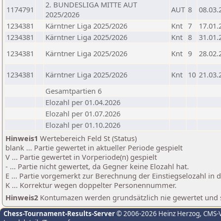
2. BUNDESLIGA MITTE AUT
1174791
AUT
8
08.03.
2025/2026
1234381
Kärntner Liga 2025/2026
Knt
7
17.01.
1234381
Kärntner Liga 2025/2026
Knt
8
31.01.
1234381
Kärntner Liga 2025/2026
Knt
9
28.02.
1234381
Kärntner Liga 2025/2026
Knt
10
21.03.
Gesamtpartien 6
Elozahl per 01.04.2026
Elozahl per 01.07.2026
Elozahl per 01.10.2026
Hinweis1
Wertebereich Feld St (Status)
blank ... Partie gewertet in aktueller Periode gespielt
V ... Partie gewertet in Vorperiode(n) gespielt
- ... Partie nicht gewertet, da Gegner keine Elozahl hat.
E ... Partie vorgemerkt zur Berechnung der Einstiegselozahl in
K ... Korrektur wegen doppelter Personennummer.
Hinweis2
Kontumazen werden grundsätzlich nie gewertet und sin
Chess-Tournament-Results-Server
© 2006-2026 Heinz Herzog
, CMS-