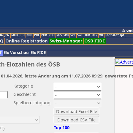
Servert
TA
JPN
MKD
LTU
NED
POL
POR
ROU
RUS
SRB
SVK
SWE
TUR
UKR
VIE
FontSize:11pt
AQ
Online Registration
Swiss-Manager
ÖSB
FIDE
T
Elo Vorschau
Elo FIDE
ch-Elozahlen des ÖSB
 01.04.2026, letzte Änderung am 11.07.2026 09:29, gewertete P
Kategorie
Geschlecht
Spielberechtigung
Top 100
UT)