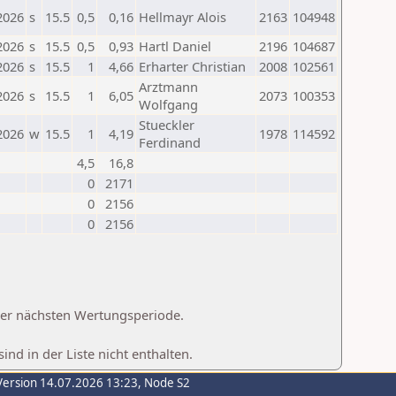
2026
s
15.5
0,5
0,16
Hellmayr Alois
2163
104948
2026
s
15.5
0,5
0,93
Hartl Daniel
2196
104687
2026
s
15.5
1
4,66
Erharter Christian
2008
102561
Arztmann
2026
s
15.5
1
6,05
2073
100353
Wolfgang
Stueckler
2026
w
15.5
1
4,19
1978
114592
Ferdinand
4,5
16,8
0
2171
0
2156
0
2156
 der nächsten Wertungsperiode.
d in der Liste nicht enthalten.
Version 14.07.2026 13:23, Node S2