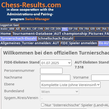
Logged on: Gast
Arabic
ARM
AZE
BIH
BUL
CAT
CHN
CRO
CZE
DEN
ENG
ESP
FAI
FIN
FRA
GER
GRE
INA
I
Home
Tournament-Database
AUT championship
Pictures
F
Turnierschach-Elozahl
Schnellschach-Elozahl
Allgemeines
Turnier anmelden: AUT
FIDE
Spieler anmelden
Elo AU
Willkommen bei den offiziellen Turnierscha
FIDE-Elolisten Stand
AUT-Elolisten Stand
7.518
Personennummer
Nachname
Vorname
Ebene
Bundesland
Spgem./Kreis/Verein
Nur "österreichische" Spieler (Land=A