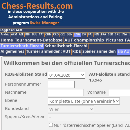
Logged on: Gast
Arabic
ARM
AZE
BIH
BUL
CAT
CHN
CRO
CZE
DEN
ENG
ESP
FAI
FIN
FRA
GER
GRE
INA
I
Home
Tournament-Database
AUT championship
Pictures
F
Turnierschach-Elozahl
Schnellschach-Elozahl
Allgemeines
Turnier anmelden: AUT
FIDE
Spieler anmelden
Elo AU
Willkommen bei den offiziellen Turnierscha
FIDE-Elolisten Stand
AUT-Elolisten Stand
13.945
Personennummer
Nachname
Vorname
Ebene
Bundesland
Spgem./Kreis/Verein
Nur "österreichische" Spieler (Land=A