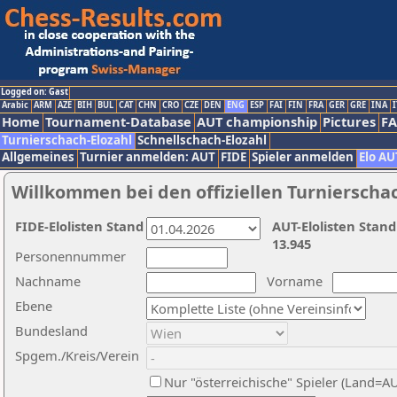
Logged on: Gast
Arabic
ARM
AZE
BIH
BUL
CAT
CHN
CRO
CZE
DEN
ENG
ESP
FAI
FIN
FRA
GER
GRE
INA
I
Home
Tournament-Database
AUT championship
Pictures
F
Turnierschach-Elozahl
Schnellschach-Elozahl
Allgemeines
Turnier anmelden: AUT
FIDE
Spieler anmelden
Elo AU
Willkommen bei den offiziellen Turnierscha
FIDE-Elolisten Stand
AUT-Elolisten Stand
13.945
Personennummer
Nachname
Vorname
Ebene
Bundesland
Spgem./Kreis/Verein
Nur "österreichische" Spieler (Land=A