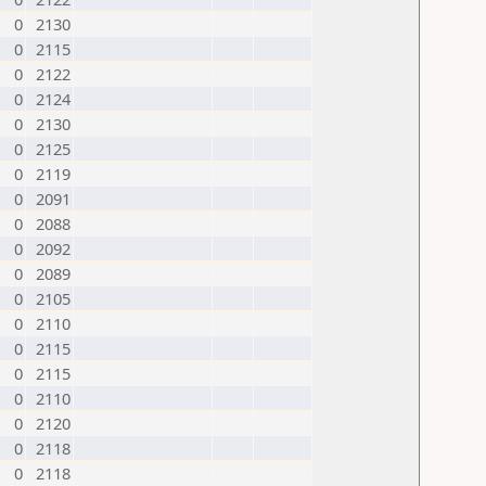
0
2130
0
2115
0
2122
0
2124
0
2130
0
2125
0
2119
0
2091
0
2088
0
2092
0
2089
0
2105
0
2110
0
2115
0
2115
0
2110
0
2120
0
2118
0
2118