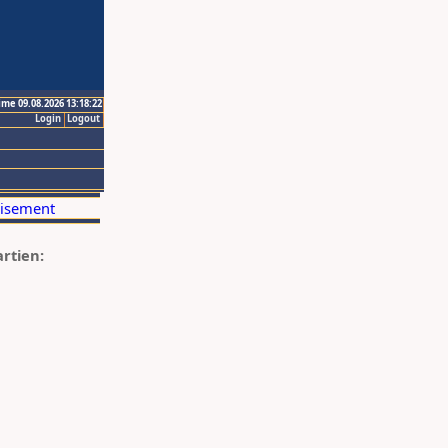
ime 09.08.2026 13:18:22
Login
Logout
artien: