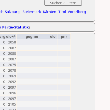
ch
Salzburg
Steiermark
Kärnten
Tirol
Vorarlberg
k Partie-Statistik
)
erg
elo+/-
gegner
elo
pnr
0
2058
0
2067
0
2080
0
2087
0
2075
0
2078
0
2069
0
2092
0
2097
0
2096
0
2097
0
2105
0
2122