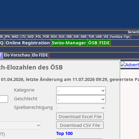
Servert
TA
JPN
MKD
LTU
NED
POL
POR
ROU
RUS
SRB
SVK
SWE
TUR
UKR
VIE
FontSize:11pt
AQ
Online Registration
Swiss-Manager
ÖSB
FIDE
T
Elo Vorschau
Elo FIDE
ch-Elozahlen des ÖSB
 01.04.2026, letzte Änderung am 11.07.2026 09:29, gewertete P
Kategorie
Geschlecht
Spielberechtigung
Top 100
UT)