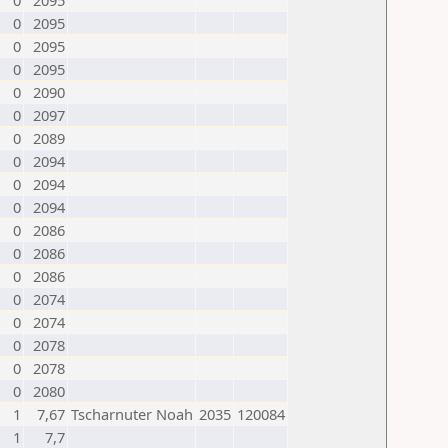
0
2095
0
2095
0
2095
0
2095
0
2090
0
2097
0
2089
0
2094
0
2094
0
2094
0
2086
0
2086
0
2086
0
2074
0
2074
0
2078
0
2078
0
2080
1
7,67
Tscharnuter Noah
2035
120084
1
7,7