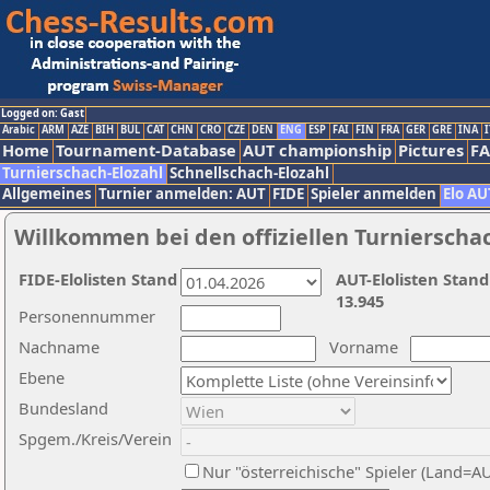
Logged on: Gast
Arabic
ARM
AZE
BIH
BUL
CAT
CHN
CRO
CZE
DEN
ENG
ESP
FAI
FIN
FRA
GER
GRE
INA
I
Home
Tournament-Database
AUT championship
Pictures
F
Turnierschach-Elozahl
Schnellschach-Elozahl
Allgemeines
Turnier anmelden: AUT
FIDE
Spieler anmelden
Elo AU
Willkommen bei den offiziellen Turnierscha
FIDE-Elolisten Stand
AUT-Elolisten Stand
13.945
Personennummer
Nachname
Vorname
Ebene
Bundesland
Spgem./Kreis/Verein
Nur "österreichische" Spieler (Land=A