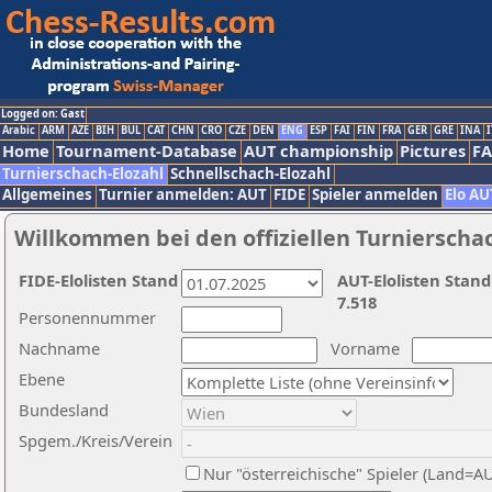
Logged on: Gast
Arabic
ARM
AZE
BIH
BUL
CAT
CHN
CRO
CZE
DEN
ENG
ESP
FAI
FIN
FRA
GER
GRE
INA
I
Home
Tournament-Database
AUT championship
Pictures
F
Turnierschach-Elozahl
Schnellschach-Elozahl
Allgemeines
Turnier anmelden: AUT
FIDE
Spieler anmelden
Elo AU
Willkommen bei den offiziellen Turnierscha
FIDE-Elolisten Stand
AUT-Elolisten Stand
7.518
Personennummer
Nachname
Vorname
Ebene
Bundesland
Spgem./Kreis/Verein
Nur "österreichische" Spieler (Land=A