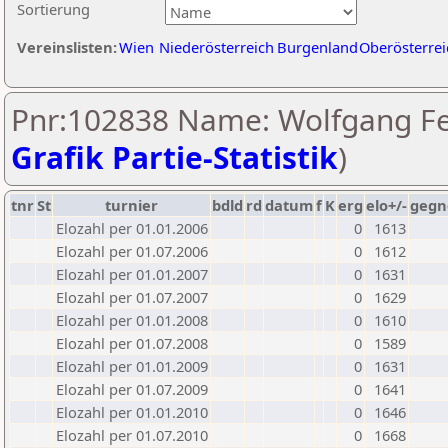
Sortierung
Vereinslisten:
Wien
Niederösterreich
Burgenland
Oberösterrei
Pnr:102838 Name: Wolfgang Fe
Grafik Partie-Statistik
)
tnr
St
turnier
bdld
rd
datum
f
K
erg
elo+/-
gegn
Elozahl per 01.01.2006
0
1613
Elozahl per 01.07.2006
0
1612
Elozahl per 01.01.2007
0
1631
Elozahl per 01.07.2007
0
1629
Elozahl per 01.01.2008
0
1610
Elozahl per 01.07.2008
0
1589
Elozahl per 01.01.2009
0
1631
Elozahl per 01.07.2009
0
1641
Elozahl per 01.01.2010
0
1646
Elozahl per 01.07.2010
0
1668