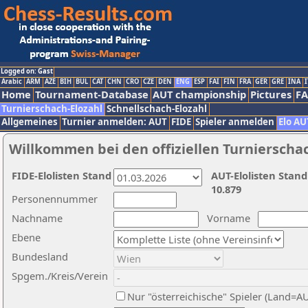
Logged on: Gast
Arabic
ARM
AZE
BIH
BUL
CAT
CHN
CRO
CZE
DEN
ENG
ESP
FAI
FIN
FRA
GER
GRE
INA
I
Home
Tournament-Database
AUT championship
Pictures
F
Turnierschach-Elozahl
Schnellschach-Elozahl
Allgemeines
Turnier anmelden: AUT
FIDE
Spieler anmelden
Elo AU
Willkommen bei den offiziellen Turnierscha
FIDE-Elolisten Stand
AUT-Elolisten Stand
10.879
Personennummer
Nachname
Vorname
Ebene
Bundesland
Spgem./Kreis/Verein
Nur "österreichische" Spieler (Land=A