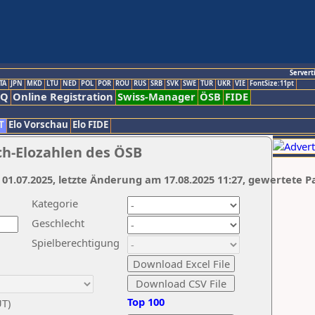
Servert
TA
JPN
MKD
LTU
NED
POL
POR
ROU
RUS
SRB
SVK
SWE
TUR
UKR
VIE
FontSize:11pt
AQ
Online Registration
Swiss-Manager
ÖSB
FIDE
T
Elo Vorschau
Elo FIDE
ch-Elozahlen des ÖSB
 01.07.2025, letzte Änderung am 17.08.2025 11:27, gewertete P
Kategorie
Geschlecht
Spielberechtigung
Top 100
UT)