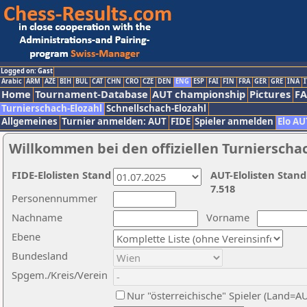
Logged on: Gast
Arabic
ARM
AZE
BIH
BUL
CAT
CHN
CRO
CZE
DEN
ENG
ESP
FAI
FIN
FRA
GER
GRE
INA
I
Home
Tournament-Database
AUT championship
Pictures
F
Turnierschach-Elozahl
Schnellschach-Elozahl
Allgemeines
Turnier anmelden: AUT
FIDE
Spieler anmelden
Elo AU
Willkommen bei den offiziellen Turnierscha
FIDE-Elolisten Stand
AUT-Elolisten Stand
7.518
Personennummer
Nachname
Vorname
Ebene
Bundesland
Spgem./Kreis/Verein
Nur "österreichische" Spieler (Land=A