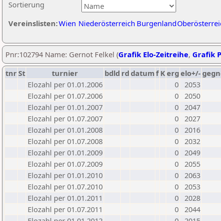
Sortierung
Vereinslisten:
Wien
Niederösterreich
Burgenland
Oberösterrei
Pnr:102794 Name: Gernot Felkel (
Grafik Elo-Zeitreihe
,
Grafik P
tnr
St
turnier
bdld
rd
datum
f
K
erg
elo+/-
gegn
Elozahl per 01.01.2006
0
2053
Elozahl per 01.07.2006
0
2050
Elozahl per 01.01.2007
0
2047
Elozahl per 01.07.2007
0
2027
Elozahl per 01.01.2008
0
2016
Elozahl per 01.07.2008
0
2032
Elozahl per 01.01.2009
0
2049
Elozahl per 01.07.2009
0
2055
Elozahl per 01.01.2010
0
2063
Elozahl per 01.07.2010
0
2053
Elozahl per 01.01.2011
0
2028
Elozahl per 01.07.2011
0
2044
Elozahl per 01.01.2012
0
2015