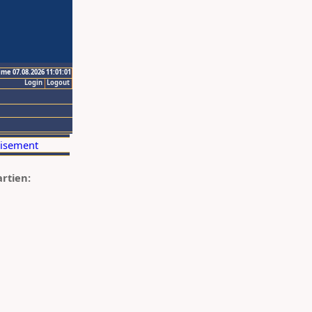
ime 07.08.2026 11:01:01
Login
Logout
artien: