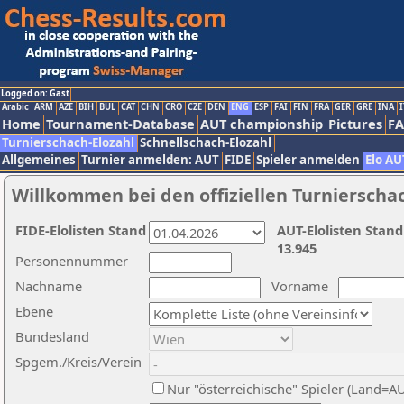
Logged on: Gast
Arabic
ARM
AZE
BIH
BUL
CAT
CHN
CRO
CZE
DEN
ENG
ESP
FAI
FIN
FRA
GER
GRE
INA
I
Home
Tournament-Database
AUT championship
Pictures
F
Turnierschach-Elozahl
Schnellschach-Elozahl
Allgemeines
Turnier anmelden: AUT
FIDE
Spieler anmelden
Elo AU
Willkommen bei den offiziellen Turnierscha
FIDE-Elolisten Stand
AUT-Elolisten Stand
13.945
Personennummer
Nachname
Vorname
Ebene
Bundesland
Spgem./Kreis/Verein
Nur "österreichische" Spieler (Land=A