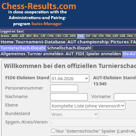
Logged on: Gast
Arabic
ARM
AZE
BIH
BUL
CAT
CHN
CRO
CZE
DEN
ENG
ESP
FAI
FIN
FRA
GER
GRE
INA
I
Home
Tournament-Database
AUT championship
Pictures
F
Turnierschach-Elozahl
Schnellschach-Elozahl
Allgemeines
Turnier anmelden: AUT
FIDE
Spieler anmelden
Elo AU
Willkommen bei den offiziellen Turnierscha
FIDE-Elolisten Stand
AUT-Elolisten Stand
13.945
Personennummer
Nachname
Vorname
Ebene
Bundesland
Spgem./Kreis/Verein
Nur "österreichische" Spieler (Land=A