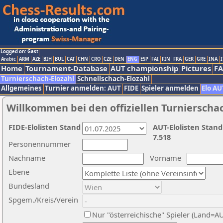
Logged on: Gast
Arabic
ARM
AZE
BIH
BUL
CAT
CHN
CRO
CZE
DEN
ENG
ESP
FAI
FIN
FRA
GER
GRE
INA
I
Home
Tournament-Database
AUT championship
Pictures
F
Turnierschach-Elozahl
Schnellschach-Elozahl
Allgemeines
Turnier anmelden: AUT
FIDE
Spieler anmelden
Elo AU
Willkommen bei den offiziellen Turnierscha
FIDE-Elolisten Stand
AUT-Elolisten Stand
7.518
Personennummer
Nachname
Vorname
Ebene
Bundesland
Spgem./Kreis/Verein
Nur "österreichische" Spieler (Land=A