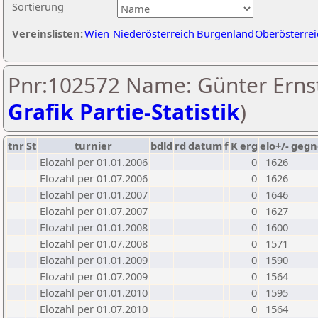
Sortierung
Vereinslisten:
Wien
Niederösterreich
Burgenland
Oberösterrei
Pnr:102572 Name: Günter Ernst
Grafik Partie-Statistik
)
tnr
St
turnier
bdld
rd
datum
f
K
erg
elo+/-
gegn
Elozahl per 01.01.2006
0
1626
Elozahl per 01.07.2006
0
1626
Elozahl per 01.01.2007
0
1646
Elozahl per 01.07.2007
0
1627
Elozahl per 01.01.2008
0
1600
Elozahl per 01.07.2008
0
1571
Elozahl per 01.01.2009
0
1590
Elozahl per 01.07.2009
0
1564
Elozahl per 01.01.2010
0
1595
Elozahl per 01.07.2010
0
1564