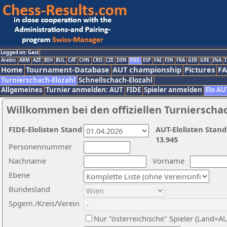
Logged on: Gast
Arabic
ARM
AZE
BIH
BUL
CAT
CHN
CRO
CZE
DEN
ENG
ESP
FAI
FIN
FRA
GER
GRE
INA
I
Home
Tournament-Database
AUT championship
Pictures
F
Turnierschach-Elozahl
Schnellschach-Elozahl
Allgemeines
Turnier anmelden: AUT
FIDE
Spieler anmelden
Elo AU
Willkommen bei den offiziellen Turnierscha
FIDE-Elolisten Stand
AUT-Elolisten Stand
13.945
Personennummer
Nachname
Vorname
Ebene
Bundesland
Spgem./Kreis/Verein
Nur "österreichische" Spieler (Land=A