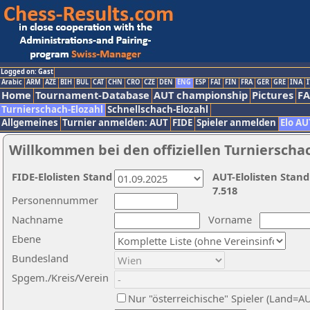
Logged on: Gast
Arabic
ARM
AZE
BIH
BUL
CAT
CHN
CRO
CZE
DEN
ENG
ESP
FAI
FIN
FRA
GER
GRE
INA
I
Home
Tournament-Database
AUT championship
Pictures
F
Turnierschach-Elozahl
Schnellschach-Elozahl
Allgemeines
Turnier anmelden: AUT
FIDE
Spieler anmelden
Elo AU
Willkommen bei den offiziellen Turnierscha
FIDE-Elolisten Stand
AUT-Elolisten Stand
7.518
Personennummer
Nachname
Vorname
Ebene
Bundesland
Spgem./Kreis/Verein
Nur "österreichische" Spieler (Land=A