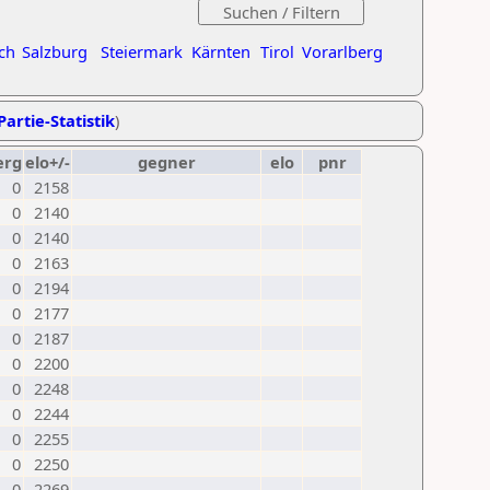
ch
Salzburg
Steiermark
Kärnten
Tirol
Vorarlberg
Partie-Statistik
)
erg
elo+/-
gegner
elo
pnr
0
2158
0
2140
0
2140
0
2163
0
2194
0
2177
0
2187
0
2200
0
2248
0
2244
0
2255
0
2250
0
2269