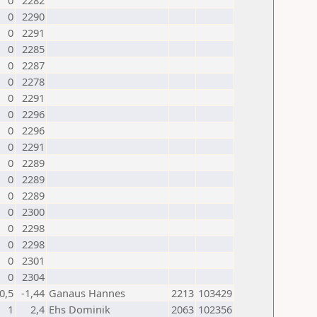
0
2282
0
2290
0
2291
0
2285
0
2287
0
2278
0
2291
0
2296
0
2296
0
2291
0
2289
0
2289
0
2289
0
2300
0
2298
0
2298
0
2301
0
2304
0,5
-1,44
Ganaus Hannes
2213
103429
1
2,4
Ehs Dominik
2063
102356