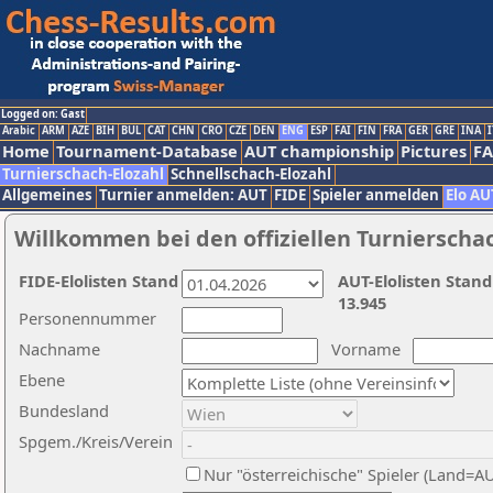
Logged on: Gast
Arabic
ARM
AZE
BIH
BUL
CAT
CHN
CRO
CZE
DEN
ENG
ESP
FAI
FIN
FRA
GER
GRE
INA
I
Home
Tournament-Database
AUT championship
Pictures
F
Turnierschach-Elozahl
Schnellschach-Elozahl
Allgemeines
Turnier anmelden: AUT
FIDE
Spieler anmelden
Elo AU
Willkommen bei den offiziellen Turnierscha
FIDE-Elolisten Stand
AUT-Elolisten Stand
13.945
Personennummer
Nachname
Vorname
Ebene
Bundesland
Spgem./Kreis/Verein
Nur "österreichische" Spieler (Land=A