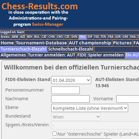
Logged on: Gast
Arabic
ARM
AZE
BIH
BUL
CAT
CHN
CRO
CZE
DEN
ENG
ESP
FAI
FIN
FRA
GER
GRE
INA
I
Home
Tournament-Database
AUT championship
Pictures
F
Turnierschach-Elozahl
Schnellschach-Elozahl
Allgemeines
Turnier anmelden: AUT
FIDE
Spieler anmelden
Elo AU
Willkommen bei den offiziellen Turnierscha
FIDE-Elolisten Stand
AUT-Elolisten Stand
13.945
Personennummer
Nachname
Vorname
Ebene
Bundesland
Spgem./Kreis/Verein
Nur "österreichische" Spieler (Land=A