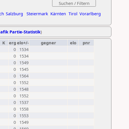
ch
Salzburg
Steiermark
Kärnten
Tirol
Vorarlberg
afik Partie-Statistik
)
K
erg
elo+/-
gegner
elo
pnr
0
1534
0
1534
0
1549
0
1545
0
1564
0
1552
0
1548
0
1552
0
1537
0
1558
0
1553
0
1549
0
1569