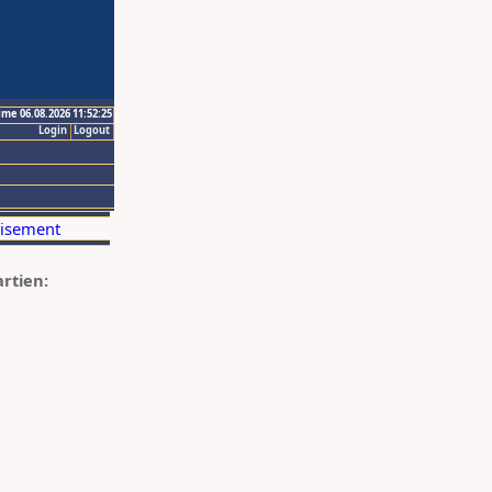
ime 06.08.2026 11:52:25
Login
Logout
artien: