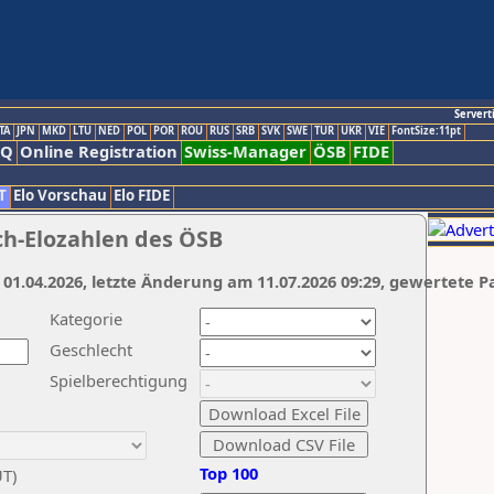
Servert
TA
JPN
MKD
LTU
NED
POL
POR
ROU
RUS
SRB
SVK
SWE
TUR
UKR
VIE
FontSize:11pt
AQ
Online Registration
Swiss-Manager
ÖSB
FIDE
T
Elo Vorschau
Elo FIDE
ch-Elozahlen des ÖSB
 01.04.2026, letzte Änderung am 11.07.2026 09:29, gewertete P
Kategorie
Geschlecht
Spielberechtigung
Top 100
UT)