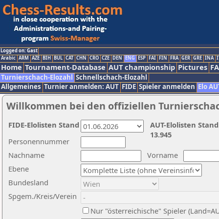
Logged on: Gast
Arabic
ARM
AZE
BIH
BUL
CAT
CHN
CRO
CZE
DEN
ENG
ESP
FAI
FIN
FRA
GER
GRE
INA
I
Home
Tournament-Database
AUT championship
Pictures
F
Turnierschach-Elozahl
Schnellschach-Elozahl
Allgemeines
Turnier anmelden: AUT
FIDE
Spieler anmelden
Elo AU
Willkommen bei den offiziellen Turnierscha
FIDE-Elolisten Stand
AUT-Elolisten Stand
13.945
Personennummer
Nachname
Vorname
Ebene
Bundesland
Spgem./Kreis/Verein
Nur "österreichische" Spieler (Land=A