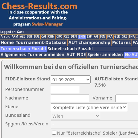
Logged on: Gast
Arabic
ARM
AZE
BIH
BUL
CAT
CHN
CRO
CZE
DEN
ENG
ESP
FAI
FIN
FRA
GER
GRE
INA
I
Home
Tournament-Database
AUT championship
Pictures
F
Turnierschach-Elozahl
Schnellschach-Elozahl
Allgemeines
Turnier anmelden: AUT
FIDE
Spieler anmelden
Elo AU
Willkommen bei den offiziellen Turnierscha
FIDE-Elolisten Stand
AUT-Elolisten Stand
7.518
Personennummer
Nachname
Vorname
Ebene
Bundesland
Spgem./Kreis/Verein
Nur "österreichische" Spieler (Land=A