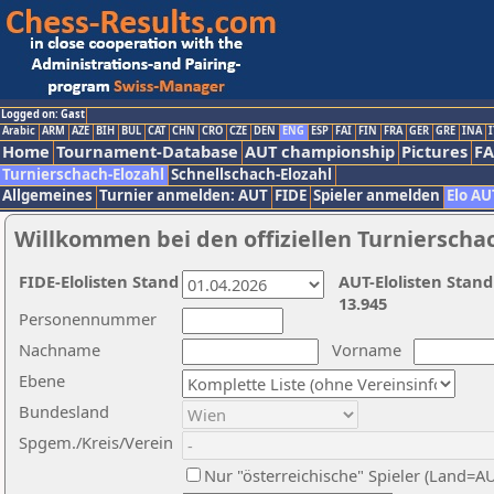
Logged on: Gast
Arabic
ARM
AZE
BIH
BUL
CAT
CHN
CRO
CZE
DEN
ENG
ESP
FAI
FIN
FRA
GER
GRE
INA
I
Home
Tournament-Database
AUT championship
Pictures
F
Turnierschach-Elozahl
Schnellschach-Elozahl
Allgemeines
Turnier anmelden: AUT
FIDE
Spieler anmelden
Elo AU
Willkommen bei den offiziellen Turnierscha
FIDE-Elolisten Stand
AUT-Elolisten Stand
13.945
Personennummer
Nachname
Vorname
Ebene
Bundesland
Spgem./Kreis/Verein
Nur "österreichische" Spieler (Land=A