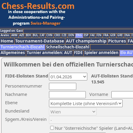
Logged on: Gast
Arabic
ARM
AZE
BIH
BUL
CAT
CHN
CRO
CZE
DEN
ENG
ESP
FAI
FIN
FRA
GER
GRE
INA
I
Home
Tournament-Database
AUT championship
Pictures
F
Turnierschach-Elozahl
Schnellschach-Elozahl
Allgemeines
Turnier anmelden: AUT
FIDE
Spieler anmelden
Elo AU
Willkommen bei den offiziellen Turnierscha
FIDE-Elolisten Stand
AUT-Elolisten Stand
13.945
Personennummer
Nachname
Vorname
Ebene
Bundesland
Spgem./Kreis/Verein
Nur "österreichische" Spieler (Land=A