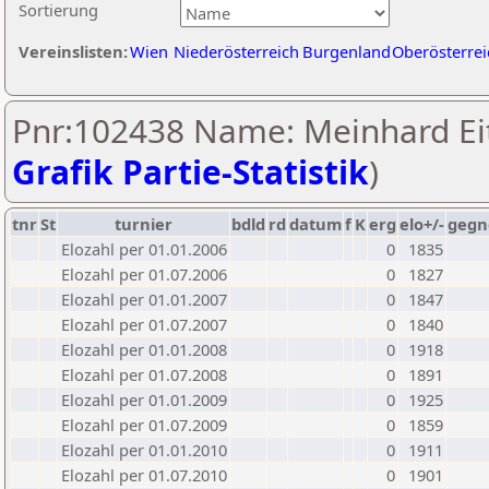
Sortierung
Vereinslisten:
Wien
Niederösterreich
Burgenland
Oberösterrei
Pnr:102438 Name: Meinhard Eit
Grafik Partie-Statistik
)
tnr
St
turnier
bdld
rd
datum
f
K
erg
elo+/-
gegn
Elozahl per 01.01.2006
0
1835
Elozahl per 01.07.2006
0
1827
Elozahl per 01.01.2007
0
1847
Elozahl per 01.07.2007
0
1840
Elozahl per 01.01.2008
0
1918
Elozahl per 01.07.2008
0
1891
Elozahl per 01.01.2009
0
1925
Elozahl per 01.07.2009
0
1859
Elozahl per 01.01.2010
0
1911
Elozahl per 01.07.2010
0
1901