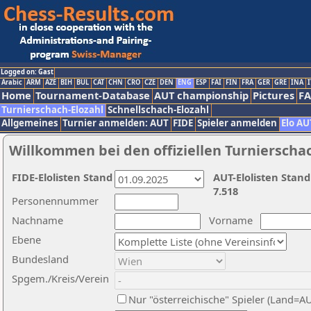
Logged on: Gast
Arabic
ARM
AZE
BIH
BUL
CAT
CHN
CRO
CZE
DEN
ENG
ESP
FAI
FIN
FRA
GER
GRE
INA
I
Home
Tournament-Database
AUT championship
Pictures
F
Turnierschach-Elozahl
Schnellschach-Elozahl
Allgemeines
Turnier anmelden: AUT
FIDE
Spieler anmelden
Elo AU
Willkommen bei den offiziellen Turnierscha
FIDE-Elolisten Stand
AUT-Elolisten Stand
7.518
Personennummer
Nachname
Vorname
Ebene
Bundesland
Spgem./Kreis/Verein
Nur "österreichische" Spieler (Land=A