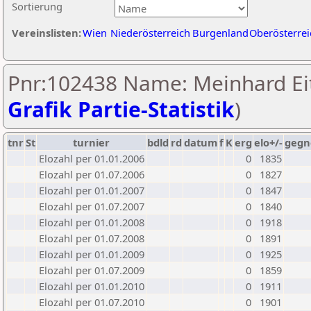
Sortierung
Vereinslisten:
Wien
Niederösterreich
Burgenland
Oberösterrei
Pnr:102438 Name: Meinhard Eit
Grafik Partie-Statistik
)
tnr
St
turnier
bdld
rd
datum
f
K
erg
elo+/-
gegn
Elozahl per 01.01.2006
0
1835
Elozahl per 01.07.2006
0
1827
Elozahl per 01.01.2007
0
1847
Elozahl per 01.07.2007
0
1840
Elozahl per 01.01.2008
0
1918
Elozahl per 01.07.2008
0
1891
Elozahl per 01.01.2009
0
1925
Elozahl per 01.07.2009
0
1859
Elozahl per 01.01.2010
0
1911
Elozahl per 01.07.2010
0
1901