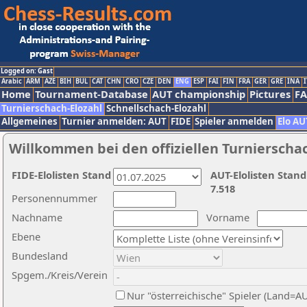
Logged on: Gast
Arabic
ARM
AZE
BIH
BUL
CAT
CHN
CRO
CZE
DEN
ENG
ESP
FAI
FIN
FRA
GER
GRE
INA
I
Home
Tournament-Database
AUT championship
Pictures
F
Turnierschach-Elozahl
Schnellschach-Elozahl
Allgemeines
Turnier anmelden: AUT
FIDE
Spieler anmelden
Elo AU
Willkommen bei den offiziellen Turnierscha
FIDE-Elolisten Stand
AUT-Elolisten Stand
7.518
Personennummer
Nachname
Vorname
Ebene
Bundesland
Spgem./Kreis/Verein
Nur "österreichische" Spieler (Land=A