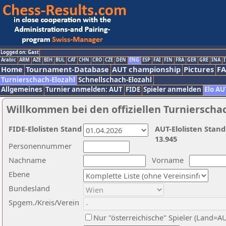
Logged on: Gast
Arabic
ARM
AZE
BIH
BUL
CAT
CHN
CRO
CZE
DEN
ENG
ESP
FAI
FIN
FRA
GER
GRE
INA
I
Home
Tournament-Database
AUT championship
Pictures
F
Turnierschach-Elozahl
Schnellschach-Elozahl
Allgemeines
Turnier anmelden: AUT
FIDE
Spieler anmelden
Elo AU
Willkommen bei den offiziellen Turnierscha
FIDE-Elolisten Stand
AUT-Elolisten Stand
13.945
Personennummer
Nachname
Vorname
Ebene
Bundesland
Spgem./Kreis/Verein
Nur "österreichische" Spieler (Land=A