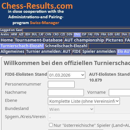
Logged on: Gast
Arabic
ARM
AZE
BIH
BUL
CAT
CHN
CRO
CZE
DEN
ENG
ESP
FAI
FIN
FRA
GER
GRE
INA
I
Home
Tournament-Database
AUT championship
Pictures
F
Turnierschach-Elozahl
Schnellschach-Elozahl
Allgemeines
Turnier anmelden: AUT
FIDE
Spieler anmelden
Elo AU
Willkommen bei den offiziellen Turnierscha
FIDE-Elolisten Stand
AUT-Elolisten Stand
10.879
Personennummer
Nachname
Vorname
Ebene
Bundesland
Spgem./Kreis/Verein
Nur "österreichische" Spieler (Land=A