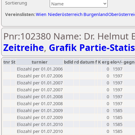
Sortierung
Vereinslisten:
Wien
Niederösterreich
Burgenland
Oberösterrei
Pnr:102380 Name: Dr. Helmut Ei
Zeitreihe
,
Grafik Partie-Statis
tnr
St
turnier
bdld
rd
datum
f
K
erg
elo+/-
gegn
Elozahl per 01.01.2006
0
1597
Elozahl per 01.07.2006
0
1597
Elozahl per 01.01.2007
0
1597
Elozahl per 01.07.2007
0
1597
Elozahl per 01.01.2008
0
1597
Elozahl per 01.07.2008
0
1597
Elozahl per 01.01.2009
0
1585
Elozahl per 01.07.2009
0
1585
Elozahl per 01.01.2010
0
1585
Elozahl per 01.07.2010
0
1585