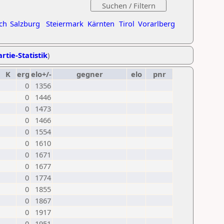
ch
Salzburg
Steiermark
Kärnten
Tirol
Vorarlberg
rtie-Statistik
)
K
erg
elo+/-
gegner
elo
pnr
0
1356
0
1446
0
1473
0
1466
0
1554
0
1610
0
1671
0
1677
0
1774
0
1855
0
1867
0
1917
0
1951