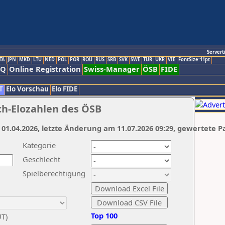
Servert
TA
JPN
MKD
LTU
NED
POL
POR
ROU
RUS
SRB
SVK
SWE
TUR
UKR
VIE
FontSize:11pt
AQ
Online Registration
Swiss-Manager
ÖSB
FIDE
T
Elo Vorschau
Elo FIDE
ch-Elozahlen des ÖSB
 01.04.2026, letzte Änderung am 11.07.2026 09:29, gewertete P
Kategorie
Geschlecht
Spielberechtigung
Top 100
UT)