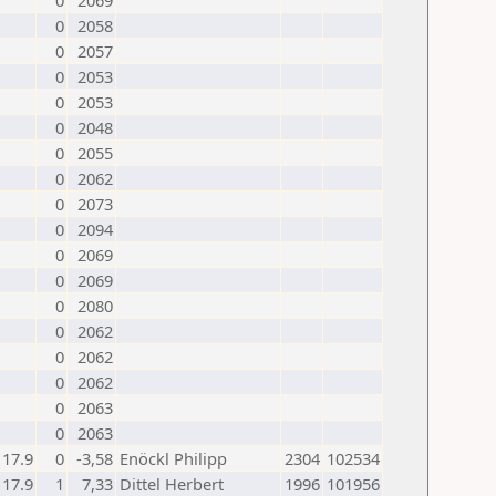
0
2069
0
2058
0
2057
0
2053
0
2053
0
2048
0
2055
0
2062
0
2073
0
2094
0
2069
0
2069
0
2080
0
2062
0
2062
0
2062
0
2063
0
2063
17.9
0
-3,58
Enöckl Philipp
2304
102534
17.9
1
7,33
Dittel Herbert
1996
101956