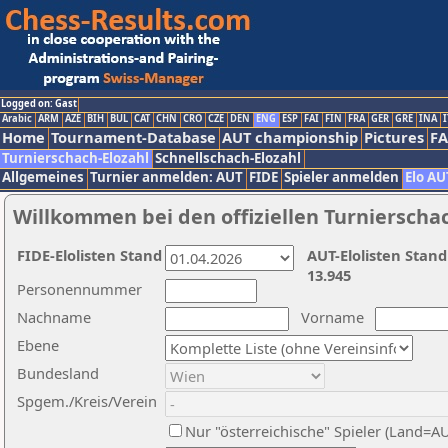
Logged on: Gast
Arabic
ARM
AZE
BIH
BUL
CAT
CHN
CRO
CZE
DEN
ENG
ESP
FAI
FIN
FRA
GER
GRE
INA
I
Home
Tournament-Database
AUT championship
Pictures
F
Turnierschach-Elozahl
Schnellschach-Elozahl
Allgemeines
Turnier anmelden: AUT
FIDE
Spieler anmelden
Elo AU
Willkommen bei den offiziellen Turnierscha
FIDE-Elolisten Stand
AUT-Elolisten Stand
13.945
Personennummer
Nachname
Vorname
Ebene
Bundesland
Spgem./Kreis/Verein
Nur "österreichische" Spieler (Land=A