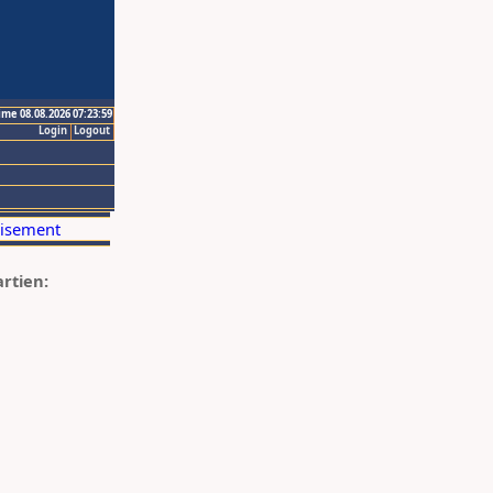
ime 08.08.2026 07:23:59
Login
Logout
artien: