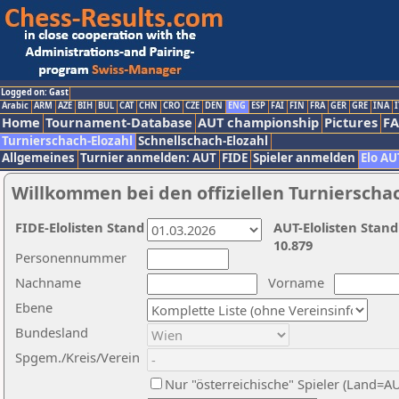
Logged on: Gast
Arabic
ARM
AZE
BIH
BUL
CAT
CHN
CRO
CZE
DEN
ENG
ESP
FAI
FIN
FRA
GER
GRE
INA
I
Home
Tournament-Database
AUT championship
Pictures
F
Turnierschach-Elozahl
Schnellschach-Elozahl
Allgemeines
Turnier anmelden: AUT
FIDE
Spieler anmelden
Elo AU
Willkommen bei den offiziellen Turnierscha
FIDE-Elolisten Stand
AUT-Elolisten Stand
10.879
Personennummer
Nachname
Vorname
Ebene
Bundesland
Spgem./Kreis/Verein
Nur "österreichische" Spieler (Land=A