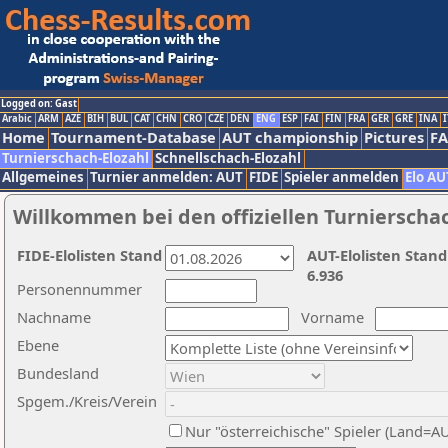
Logged on: Gast
Arabic
ARM
AZE
BIH
BUL
CAT
CHN
CRO
CZE
DEN
ENG
ESP
FAI
FIN
FRA
GER
GRE
INA
I
Home
Tournament-Database
AUT championship
Pictures
F
Turnierschach-Elozahl
Schnellschach-Elozahl
Allgemeines
Turnier anmelden: AUT
FIDE
Spieler anmelden
Elo AU
Willkommen bei den offiziellen Turnierscha
FIDE-Elolisten Stand
AUT-Elolisten Stand
6.936
Personennummer
Nachname
Vorname
Ebene
Bundesland
Spgem./Kreis/Verein
Nur "österreichische" Spieler (Land=A