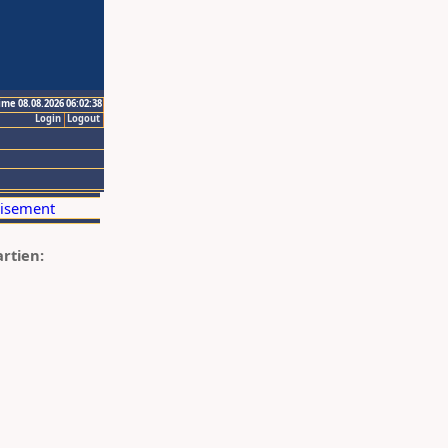
ime 08.08.2026 06:02:38
Login
Logout
artien: