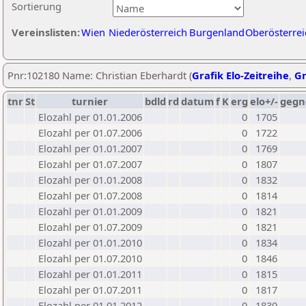
Sortierung
Vereinslisten:
Wien
Niederösterreich
Burgenland
Oberösterrei
Pnr:102180 Name: Christian Eberhardt (
Grafik Elo-Zeitreihe
,
Gr
tnr
St
turnier
bdld
rd
datum
f
K
erg
elo+/-
gegn
Elozahl per 01.01.2006
0
1705
Elozahl per 01.07.2006
0
1722
Elozahl per 01.01.2007
0
1769
Elozahl per 01.07.2007
0
1807
Elozahl per 01.01.2008
0
1832
Elozahl per 01.07.2008
0
1814
Elozahl per 01.01.2009
0
1821
Elozahl per 01.07.2009
0
1821
Elozahl per 01.01.2010
0
1834
Elozahl per 01.07.2010
0
1846
Elozahl per 01.01.2011
0
1815
Elozahl per 01.07.2011
0
1817
Elozahl per 01.01.2012
0
1830