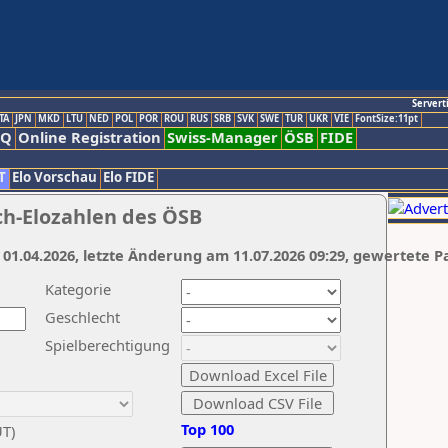
Servert
TA
JPN
MKD
LTU
NED
POL
POR
ROU
RUS
SRB
SVK
SWE
TUR
UKR
VIE
FontSize:11pt
AQ
Online Registration
Swiss-Manager
ÖSB
FIDE
T
Elo Vorschau
Elo FIDE
ch-Elozahlen des ÖSB
 01.04.2026, letzte Änderung am 11.07.2026 09:29, gewertete P
Kategorie
Geschlecht
Spielberechtigung
Top 100
UT)