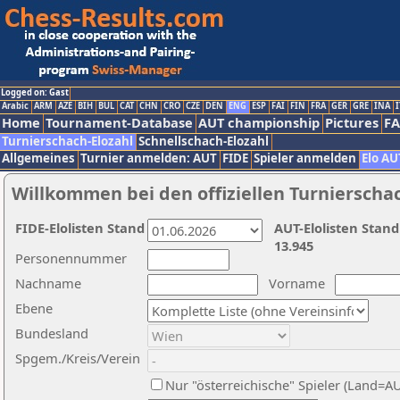
Logged on: Gast
Arabic
ARM
AZE
BIH
BUL
CAT
CHN
CRO
CZE
DEN
ENG
ESP
FAI
FIN
FRA
GER
GRE
INA
I
Home
Tournament-Database
AUT championship
Pictures
F
Turnierschach-Elozahl
Schnellschach-Elozahl
Allgemeines
Turnier anmelden: AUT
FIDE
Spieler anmelden
Elo AU
Willkommen bei den offiziellen Turnierscha
FIDE-Elolisten Stand
AUT-Elolisten Stand
13.945
Personennummer
Nachname
Vorname
Ebene
Bundesland
Spgem./Kreis/Verein
Nur "österreichische" Spieler (Land=A