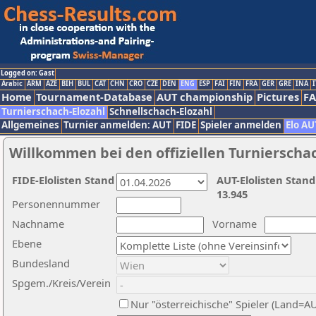
Logged on: Gast
Arabic
ARM
AZE
BIH
BUL
CAT
CHN
CRO
CZE
DEN
ENG
ESP
FAI
FIN
FRA
GER
GRE
INA
I
Home
Tournament-Database
AUT championship
Pictures
F
Turnierschach-Elozahl
Schnellschach-Elozahl
Allgemeines
Turnier anmelden: AUT
FIDE
Spieler anmelden
Elo AU
Willkommen bei den offiziellen Turnierscha
FIDE-Elolisten Stand
AUT-Elolisten Stand
13.945
Personennummer
Nachname
Vorname
Ebene
Bundesland
Spgem./Kreis/Verein
Nur "österreichische" Spieler (Land=A