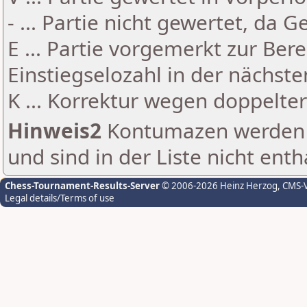
- ... Partie nicht gewertet, da 
E ... Partie vorgemerkt zur Be
Einstiegselozahl in der nächst
K ... Korrektur wegen doppelt
Hinweis2
Kontumazen werden g
und sind in der Liste nicht enth
Chess-Tournament-Results-Server
© 2006-2026 Heinz Herzog
, CMS-
Legal details/Terms of use