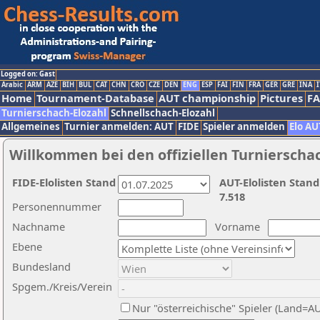
Logged on: Gast
Arabic
ARM
AZE
BIH
BUL
CAT
CHN
CRO
CZE
DEN
ENG
ESP
FAI
FIN
FRA
GER
GRE
INA
I
Home
Tournament-Database
AUT championship
Pictures
F
Turnierschach-Elozahl
Schnellschach-Elozahl
Allgemeines
Turnier anmelden: AUT
FIDE
Spieler anmelden
Elo AU
Willkommen bei den offiziellen Turnierscha
FIDE-Elolisten Stand
AUT-Elolisten Stand
7.518
Personennummer
Nachname
Vorname
Ebene
Bundesland
Spgem./Kreis/Verein
Nur "österreichische" Spieler (Land=A