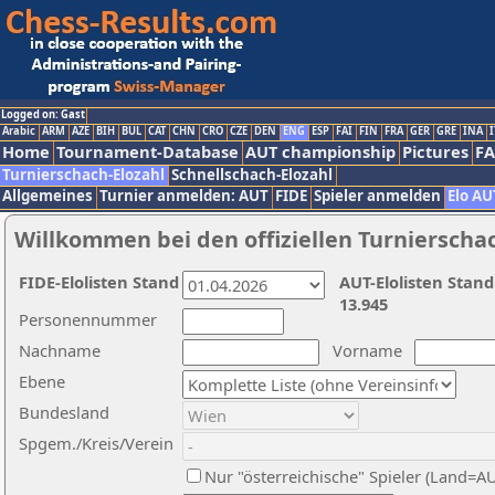
Logged on: Gast
Arabic
ARM
AZE
BIH
BUL
CAT
CHN
CRO
CZE
DEN
ENG
ESP
FAI
FIN
FRA
GER
GRE
INA
I
Home
Tournament-Database
AUT championship
Pictures
F
Turnierschach-Elozahl
Schnellschach-Elozahl
Allgemeines
Turnier anmelden: AUT
FIDE
Spieler anmelden
Elo AU
Willkommen bei den offiziellen Turnierscha
FIDE-Elolisten Stand
AUT-Elolisten Stand
13.945
Personennummer
Nachname
Vorname
Ebene
Bundesland
Spgem./Kreis/Verein
Nur "österreichische" Spieler (Land=A