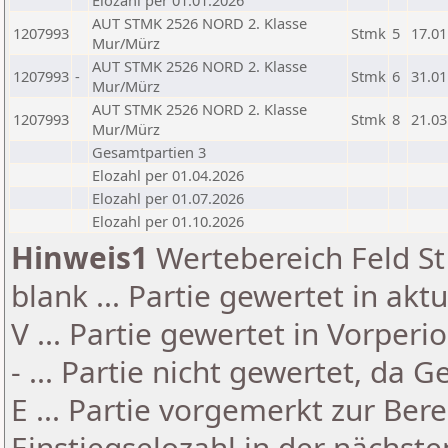
Elozahl per 01.01.2026
AUT STMK 2526 NORD 2. Klasse
1207993
Stmk
5
17.01
Mur/Mürz
AUT STMK 2526 NORD 2. Klasse
1207993
-
Stmk
6
31.01
Mur/Mürz
AUT STMK 2526 NORD 2. Klasse
1207993
Stmk
8
21.03
Mur/Mürz
Gesamtpartien 3
Elozahl per 01.04.2026
Elozahl per 01.07.2026
Elozahl per 01.10.2026
Hinweis1
Wertebereich Feld St 
blank ... Partie gewertet in akt
V ... Partie gewertet in Vorperi
- ... Partie nicht gewertet, da 
E ... Partie vorgemerkt zur Be
Einstiegselozahl in der nächst