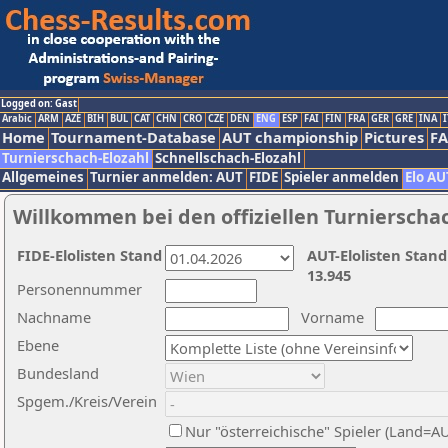
Logged on: Gast
Arabic
ARM
AZE
BIH
BUL
CAT
CHN
CRO
CZE
DEN
ENG
ESP
FAI
FIN
FRA
GER
GRE
INA
I
Home
Tournament-Database
AUT championship
Pictures
F
Turnierschach-Elozahl
Schnellschach-Elozahl
Allgemeines
Turnier anmelden: AUT
FIDE
Spieler anmelden
Elo AU
Willkommen bei den offiziellen Turnierscha
FIDE-Elolisten Stand
AUT-Elolisten Stand
13.945
Personennummer
Nachname
Vorname
Ebene
Bundesland
Spgem./Kreis/Verein
Nur "österreichische" Spieler (Land=A