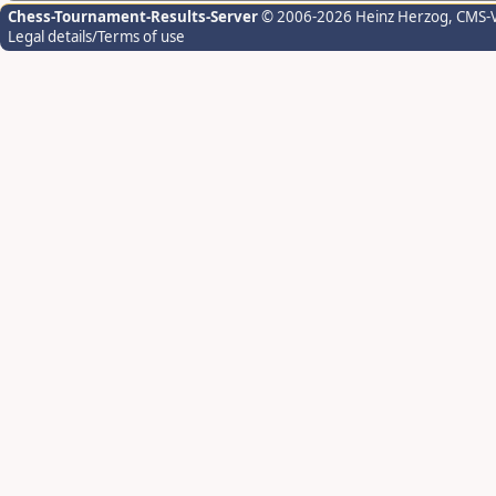
Chess-Tournament-Results-Server
© 2006-2026 Heinz Herzog
, CMS-
Legal details/Terms of use