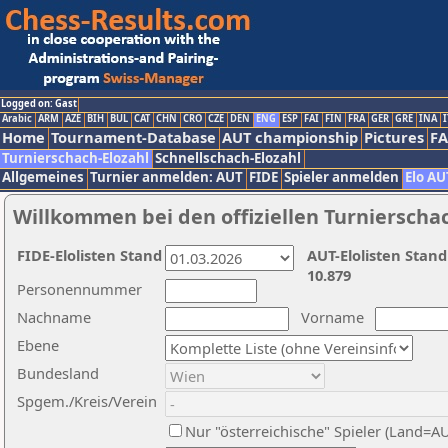
Logged on: Gast
Arabic
ARM
AZE
BIH
BUL
CAT
CHN
CRO
CZE
DEN
ENG
ESP
FAI
FIN
FRA
GER
GRE
INA
I
Home
Tournament-Database
AUT championship
Pictures
F
Turnierschach-Elozahl
Schnellschach-Elozahl
Allgemeines
Turnier anmelden: AUT
FIDE
Spieler anmelden
Elo AU
Willkommen bei den offiziellen Turnierscha
FIDE-Elolisten Stand
AUT-Elolisten Stand
10.879
Personennummer
Nachname
Vorname
Ebene
Bundesland
Spgem./Kreis/Verein
Nur "österreichische" Spieler (Land=A