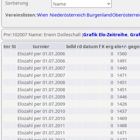
Sortierung
Vereinslisten:
Wien
Niederösterreich
Burgenland
Oberösterrei
Pnr:102007 Name: Erwin Dolleschall (
Grafik Elo-Zeitreihe
,
Graf
tnr
St
turnier
bdld
rd
datum
f
K
erg
elo+/-
gegn
Elozahl per 01.01.2006
0
1560
Elozahl per 01.07.2006
0
1491
Elozahl per 01.01.2007
0
1440
Elozahl per 01.07.2007
0
1471
Elozahl per 01.01.2008
0
1451
Elozahl per 01.07.2008
0
1451
Elozahl per 01.01.2009
0
1446
Elozahl per 01.07.2009
0
1426
Elozahl per 01.01.2010
0
1437
Elozahl per 01.07.2010
0
1469
Elozahl per 01.01.2011
0
1488
Elozahl per 01.07.2011
0
1471
Elozahl per 01.01.2012
0
1477