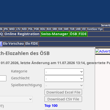
Servert
TA
JPN
MKD
LTU
NED
POL
POR
ROU
RUS
SRB
SVK
SWE
TUR
UKR
VIE
FontSize:11pt
AQ
Online Registration
Swiss-Manager
ÖSB
FIDE
T
Elo Vorschau
Elo FIDE
ch-Elozahlen des ÖSB
 01.07.2026, letzte Änderung am 11.07.2026 13:14, gewertete P
Kategorie
Geschlecht
Spielberechtigung
Top 100
UT)