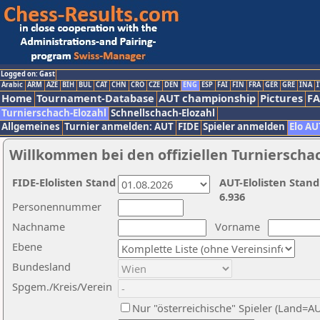
Logged on: Gast
Arabic
ARM
AZE
BIH
BUL
CAT
CHN
CRO
CZE
DEN
ENG
ESP
FAI
FIN
FRA
GER
GRE
INA
I
Home
Tournament-Database
AUT championship
Pictures
F
Turnierschach-Elozahl
Schnellschach-Elozahl
Allgemeines
Turnier anmelden: AUT
FIDE
Spieler anmelden
Elo AU
Willkommen bei den offiziellen Turnierscha
FIDE-Elolisten Stand
AUT-Elolisten Stand
6.936
Personennummer
Nachname
Vorname
Ebene
Bundesland
Spgem./Kreis/Verein
Nur "österreichische" Spieler (Land=A