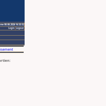
ime 08.08.2026 16:53:52
Login
Logout
artien: