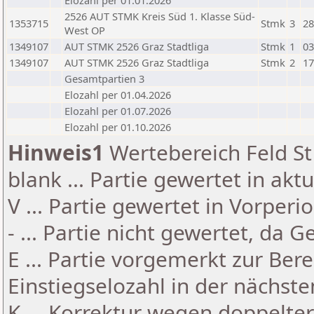
Elozahl per 01.01.2026
2526 AUT STMK Kreis Süd 1. Klasse Süd-
1353715
Stmk
3
28
West OP
1349107
AUT STMK 2526 Graz Stadtliga
Stmk
1
03
1349107
AUT STMK 2526 Graz Stadtliga
Stmk
2
17
Gesamtpartien 3
Elozahl per 01.04.2026
Elozahl per 01.07.2026
Elozahl per 01.10.2026
Hinweis1
Wertebereich Feld St 
blank ... Partie gewertet in akt
V ... Partie gewertet in Vorperi
- ... Partie nicht gewertet, da 
E ... Partie vorgemerkt zur Be
Einstiegselozahl in der nächst
K ... Korrektur wegen doppelt