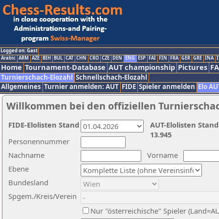
Logged on: Gast
Arabic
ARM
AZE
BIH
BUL
CAT
CHN
CRO
CZE
DEN
ENG
ESP
FAI
FIN
FRA
GER
GRE
INA
I
Home
Tournament-Database
AUT championship
Pictures
F
Turnierschach-Elozahl
Schnellschach-Elozahl
Allgemeines
Turnier anmelden: AUT
FIDE
Spieler anmelden
Elo AU
Willkommen bei den offiziellen Turnierscha
FIDE-Elolisten Stand
AUT-Elolisten Stand
13.945
Personennummer
Nachname
Vorname
Ebene
Bundesland
Spgem./Kreis/Verein
Nur "österreichische" Spieler (Land=A