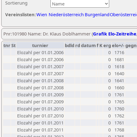
Sortierung
Vereinslisten:
Wien
Niederösterreich
Burgenland
Oberösterrei
Pnr:101980 Name: Dr. Klaus Doblhammer (
Grafik Elo-Zeitreihe
tnr
St
turnier
bdld
rd
datum
f
K
erg
elo+/-
gegn
Elozahl per 01.01.2006
0
1716
Elozahl per 01.07.2006
0
1681
Elozahl per 01.01.2007
0
1618
Elozahl per 01.07.2007
0
1640
Elozahl per 01.01.2008
0
1641
Elozahl per 01.07.2008
0
1660
Elozahl per 01.01.2009
0
1761
Elozahl per 01.07.2009
0
1765
Elozahl per 01.01.2010
0
1760
Elozahl per 01.07.2010
0
1762
Elozahl per 01.01.2011
0
1761
Elozahl per 01.07.2011
0
1768
Elozahl per 01.01.2012
0
1765