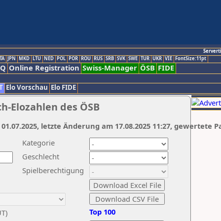
Servert
TA
JPN
MKD
LTU
NED
POL
POR
ROU
RUS
SRB
SVK
SWE
TUR
UKR
VIE
FontSize:11pt
AQ
Online Registration
Swiss-Manager
ÖSB
FIDE
T
Elo Vorschau
Elo FIDE
ch-Elozahlen des ÖSB
 01.07.2025, letzte Änderung am 17.08.2025 11:27, gewertete P
Kategorie
Geschlecht
Spielberechtigung
Top 100
UT)