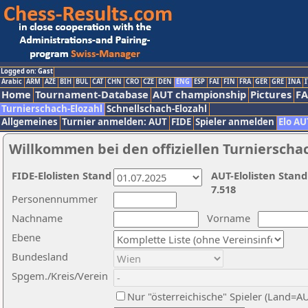
Logged on: Gast
Arabic
ARM
AZE
BIH
BUL
CAT
CHN
CRO
CZE
DEN
ENG
ESP
FAI
FIN
FRA
GER
GRE
INA
I
Home
Tournament-Database
AUT championship
Pictures
F
Turnierschach-Elozahl
Schnellschach-Elozahl
Allgemeines
Turnier anmelden: AUT
FIDE
Spieler anmelden
Elo AU
Willkommen bei den offiziellen Turnierscha
FIDE-Elolisten Stand
AUT-Elolisten Stand
7.518
Personennummer
Nachname
Vorname
Ebene
Bundesland
Spgem./Kreis/Verein
Nur "österreichische" Spieler (Land=A