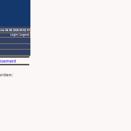
ime 06.08.2026 04:02:41
Login
Logout
artien: