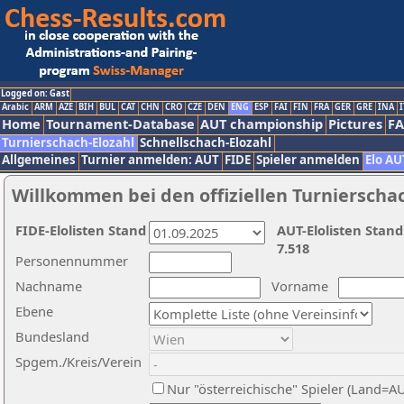
Logged on: Gast
Arabic
ARM
AZE
BIH
BUL
CAT
CHN
CRO
CZE
DEN
ENG
ESP
FAI
FIN
FRA
GER
GRE
INA
I
Home
Tournament-Database
AUT championship
Pictures
F
Turnierschach-Elozahl
Schnellschach-Elozahl
Allgemeines
Turnier anmelden: AUT
FIDE
Spieler anmelden
Elo AU
Willkommen bei den offiziellen Turnierscha
FIDE-Elolisten Stand
AUT-Elolisten Stand
7.518
Personennummer
Nachname
Vorname
Ebene
Bundesland
Spgem./Kreis/Verein
Nur "österreichische" Spieler (Land=A