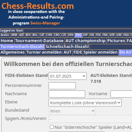
Logged on: Gast
Arabic
ARM
AZE
BIH
BUL
CAT
CHN
CRO
CZE
DEN
ENG
ESP
FAI
FIN
FRA
GER
GRE
INA
I
Home
Tournament-Database
AUT championship
Pictures
F
Turnierschach-Elozahl
Schnellschach-Elozahl
Allgemeines
Turnier anmelden: AUT
FIDE
Spieler anmelden
Elo AU
Willkommen bei den offiziellen Turnierscha
FIDE-Elolisten Stand
AUT-Elolisten Stand
7.518
Personennummer
Nachname
Vorname
Ebene
Bundesland
Spgem./Kreis/Verein
Nur "österreichische" Spieler (Land=A