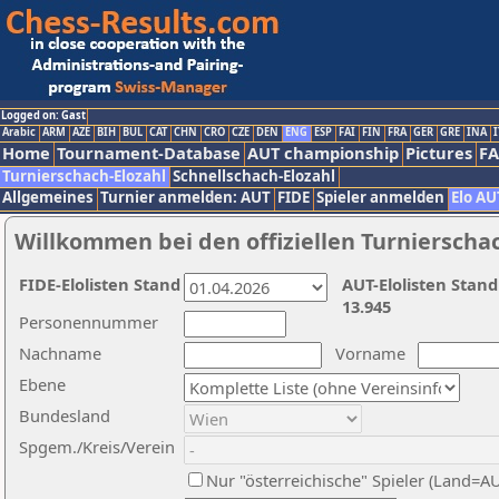
Logged on: Gast
Arabic
ARM
AZE
BIH
BUL
CAT
CHN
CRO
CZE
DEN
ENG
ESP
FAI
FIN
FRA
GER
GRE
INA
I
Home
Tournament-Database
AUT championship
Pictures
F
Turnierschach-Elozahl
Schnellschach-Elozahl
Allgemeines
Turnier anmelden: AUT
FIDE
Spieler anmelden
Elo AU
Willkommen bei den offiziellen Turnierscha
FIDE-Elolisten Stand
AUT-Elolisten Stand
13.945
Personennummer
Nachname
Vorname
Ebene
Bundesland
Spgem./Kreis/Verein
Nur "österreichische" Spieler (Land=A