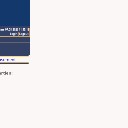
ime 07.08.2026 11:55:18
Login
Logout
artien: