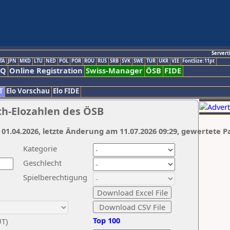
Servert
TA
JPN
MKD
LTU
NED
POL
POR
ROU
RUS
SRB
SVK
SWE
TUR
UKR
VIE
FontSize:11pt
AQ
Online Registration
Swiss-Manager
ÖSB
FIDE
T
Elo Vorschau
Elo FIDE
ch-Elozahlen des ÖSB
 01.04.2026, letzte Änderung am 11.07.2026 09:29, gewertete P
Kategorie
Geschlecht
Spielberechtigung
Top 100
UT)