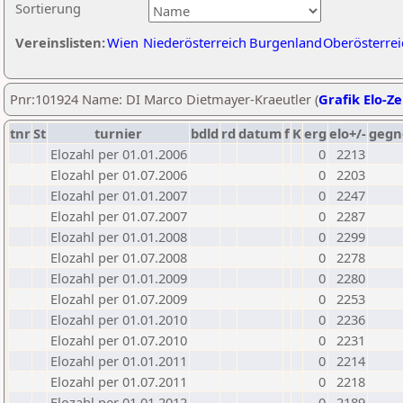
Sortierung
Vereinslisten:
Wien
Niederösterreich
Burgenland
Oberösterrei
Pnr:101924 Name: DI Marco Dietmayer-Kraeutler (
Grafik Elo-Ze
tnr
St
turnier
bdld
rd
datum
f
K
erg
elo+/-
gegn
Elozahl per 01.01.2006
0
2213
Elozahl per 01.07.2006
0
2203
Elozahl per 01.01.2007
0
2247
Elozahl per 01.07.2007
0
2287
Elozahl per 01.01.2008
0
2299
Elozahl per 01.07.2008
0
2278
Elozahl per 01.01.2009
0
2280
Elozahl per 01.07.2009
0
2253
Elozahl per 01.01.2010
0
2236
Elozahl per 01.07.2010
0
2231
Elozahl per 01.01.2011
0
2214
Elozahl per 01.07.2011
0
2218
Elozahl per 01.01.2012
0
2189