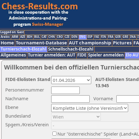
Logged on: Gast
Arabic
ARM
AZE
BIH
BUL
CAT
CHN
CRO
CZE
DEN
ENG
ESP
FAI
FIN
FRA
GER
GRE
INA
I
Home
Tournament-Database
AUT championship
Pictures
F
Turnierschach-Elozahl
Schnellschach-Elozahl
Allgemeines
Turnier anmelden: AUT
FIDE
Spieler anmelden
Elo AU
Willkommen bei den offiziellen Turnierscha
FIDE-Elolisten Stand
AUT-Elolisten Stand
13.945
Personennummer
Nachname
Vorname
Ebene
Bundesland
Spgem./Kreis/Verein
Nur "österreichische" Spieler (Land=A