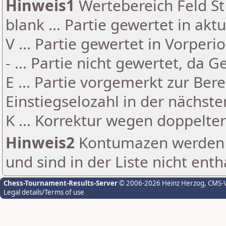
Hinweis1
Wertebereich Feld St 
blank ... Partie gewertet in akt
V ... Partie gewertet in Vorperi
- ... Partie nicht gewertet, da 
E ... Partie vorgemerkt zur Be
Einstiegselozahl in der nächst
K ... Korrektur wegen doppelt
Hinweis2
Kontumazen werden g
und sind in der Liste nicht enth
Chess-Tournament-Results-Server
© 2006-2026 Heinz Herzog
, CMS-
Legal details/Terms of use