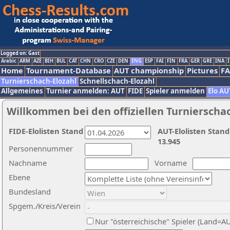
Logged on: Gast
Arabic
ARM
AZE
BIH
BUL
CAT
CHN
CRO
CZE
DEN
ENG
ESP
FAI
FIN
FRA
GER
GRE
INA
I
Home
Tournament-Database
AUT championship
Pictures
F
Turnierschach-Elozahl
Schnellschach-Elozahl
Allgemeines
Turnier anmelden: AUT
FIDE
Spieler anmelden
Elo AU
Willkommen bei den offiziellen Turnierscha
FIDE-Elolisten Stand
AUT-Elolisten Stand
13.945
Personennummer
Nachname
Vorname
Ebene
Bundesland
Spgem./Kreis/Verein
Nur "österreichische" Spieler (Land=A