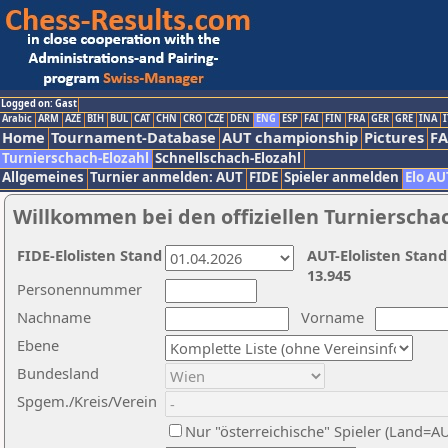
Logged on: Gast
Arabic
ARM
AZE
BIH
BUL
CAT
CHN
CRO
CZE
DEN
ENG
ESP
FAI
FIN
FRA
GER
GRE
INA
I
Home
Tournament-Database
AUT championship
Pictures
F
Turnierschach-Elozahl
Schnellschach-Elozahl
Allgemeines
Turnier anmelden: AUT
FIDE
Spieler anmelden
Elo AU
Willkommen bei den offiziellen Turnierscha
FIDE-Elolisten Stand
AUT-Elolisten Stand
13.945
Personennummer
Nachname
Vorname
Ebene
Bundesland
Spgem./Kreis/Verein
Nur "österreichische" Spieler (Land=A