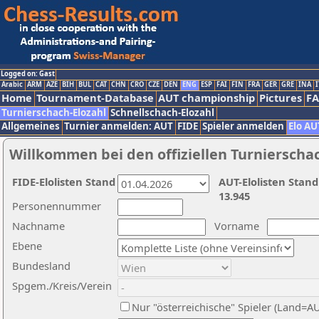
Logged on: Gast
Arabic
ARM
AZE
BIH
BUL
CAT
CHN
CRO
CZE
DEN
ENG
ESP
FAI
FIN
FRA
GER
GRE
INA
I
Home
Tournament-Database
AUT championship
Pictures
F
Turnierschach-Elozahl
Schnellschach-Elozahl
Allgemeines
Turnier anmelden: AUT
FIDE
Spieler anmelden
Elo AU
Willkommen bei den offiziellen Turnierscha
FIDE-Elolisten Stand
AUT-Elolisten Stand
13.945
Personennummer
Nachname
Vorname
Ebene
Bundesland
Spgem./Kreis/Verein
Nur "österreichische" Spieler (Land=A