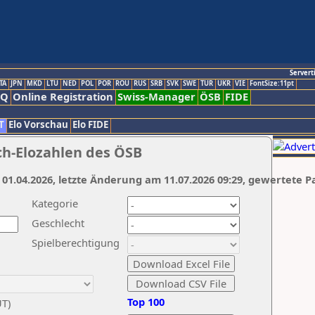
Servert
TA
JPN
MKD
LTU
NED
POL
POR
ROU
RUS
SRB
SVK
SWE
TUR
UKR
VIE
FontSize:11pt
AQ
Online Registration
Swiss-Manager
ÖSB
FIDE
T
Elo Vorschau
Elo FIDE
ch-Elozahlen des ÖSB
 01.04.2026, letzte Änderung am 11.07.2026 09:29, gewertete P
Kategorie
Geschlecht
Spielberechtigung
Top 100
UT)