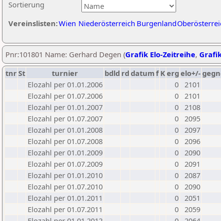
Sortierung
Vereinslisten:
Wien
Niederösterreich
Burgenland
Oberösterrei
Pnr:101801 Name: Gerhard Degen (
Grafik Elo-Zeitreihe
,
Grafik
tnr
St
turnier
bdld
rd
datum
f
K
erg
elo+/-
gegn
Elozahl per 01.01.2006
0
2101
Elozahl per 01.07.2006
0
2101
Elozahl per 01.01.2007
0
2108
Elozahl per 01.07.2007
0
2095
Elozahl per 01.01.2008
0
2097
Elozahl per 01.07.2008
0
2096
Elozahl per 01.01.2009
0
2090
Elozahl per 01.07.2009
0
2091
Elozahl per 01.01.2010
0
2087
Elozahl per 01.07.2010
0
2090
Elozahl per 01.01.2011
0
2051
Elozahl per 01.07.2011
0
2059
Elozahl per 01.01.2012
0
2064