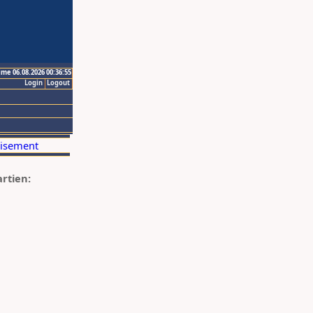
ime 06.08.2026 00:36:55
Login
Logout
artien: