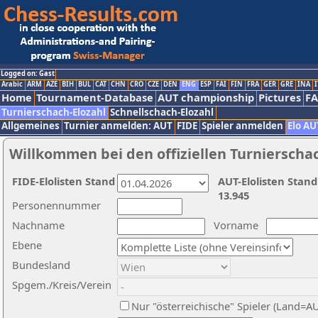
Logged on: Gast
Arabic
ARM
AZE
BIH
BUL
CAT
CHN
CRO
CZE
DEN
ENG
ESP
FAI
FIN
FRA
GER
GRE
INA
I
Home
Tournament-Database
AUT championship
Pictures
F
Turnierschach-Elozahl
Schnellschach-Elozahl
Allgemeines
Turnier anmelden: AUT
FIDE
Spieler anmelden
Elo AU
Willkommen bei den offiziellen Turnierscha
FIDE-Elolisten Stand
AUT-Elolisten Stand
13.945
Personennummer
Nachname
Vorname
Ebene
Bundesland
Spgem./Kreis/Verein
Nur "österreichische" Spieler (Land=A