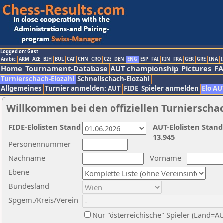
Logged on: Gast
Arabic
ARM
AZE
BIH
BUL
CAT
CHN
CRO
CZE
DEN
ENG
ESP
FAI
FIN
FRA
GER
GRE
INA
I
Home
Tournament-Database
AUT championship
Pictures
F
Turnierschach-Elozahl
Schnellschach-Elozahl
Allgemeines
Turnier anmelden: AUT
FIDE
Spieler anmelden
Elo AU
Willkommen bei den offiziellen Turnierscha
FIDE-Elolisten Stand
AUT-Elolisten Stand
13.945
Personennummer
Nachname
Vorname
Ebene
Bundesland
Spgem./Kreis/Verein
Nur "österreichische" Spieler (Land=A