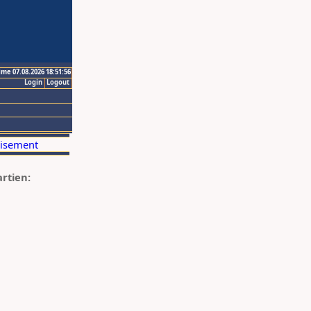
ime 07.08.2026 18:51:56
Login
Logout
artien: