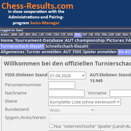
Logged on: Gast
Arabic
ARM
AZE
BIH
BUL
CAT
CHN
CRO
CZE
DEN
ENG
ESP
FAI
FIN
FRA
GER
GRE
INA
I
Home
Tournament-Database
AUT championship
Pictures
F
Turnierschach-Elozahl
Schnellschach-Elozahl
Allgemeines
Turnier anmelden: AUT
FIDE
Spieler anmelden
Elo AU
Willkommen bei den offiziellen Turnierscha
FIDE-Elolisten Stand
AUT-Elolisten Stand
13.945
Personennummer
Nachname
Vorname
Ebene
Bundesland
Spgem./Kreis/Verein
Nur "österreichische" Spieler (Land=A