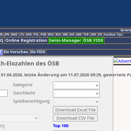
Servert
TA
JPN
MKD
LTU
NED
POL
POR
ROU
RUS
SRB
SVK
SWE
TUR
UKR
VIE
FontSize:11pt
AQ
Online Registration
Swiss-Manager
ÖSB
FIDE
T
Elo Vorschau
Elo FIDE
ch-Elozahlen des ÖSB
 01.04.2026, letzte Änderung am 11.07.2026 09:29, gewertete P
Kategorie
Geschlecht
Spielberechtigung
Top 100
UT)