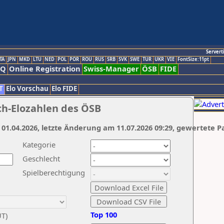
Servert
TA
JPN
MKD
LTU
NED
POL
POR
ROU
RUS
SRB
SVK
SWE
TUR
UKR
VIE
FontSize:11pt
AQ
Online Registration
Swiss-Manager
ÖSB
FIDE
T
Elo Vorschau
Elo FIDE
ch-Elozahlen des ÖSB
 01.04.2026, letzte Änderung am 11.07.2026 09:29, gewertete P
Kategorie
Geschlecht
Spielberechtigung
Top 100
UT)