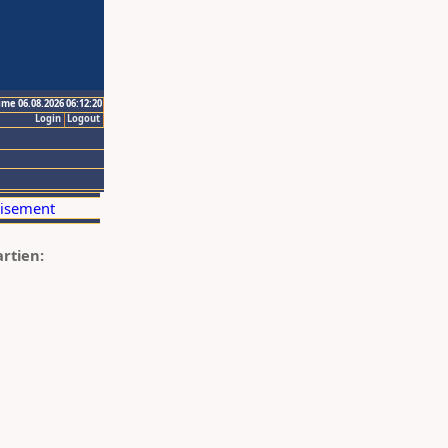
ime 06.08.2026 06:12:20
Login
Logout
artien: