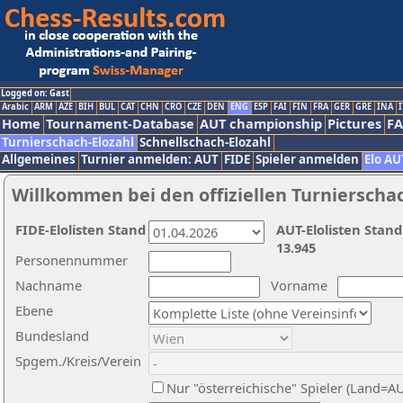
Logged on: Gast
Arabic
ARM
AZE
BIH
BUL
CAT
CHN
CRO
CZE
DEN
ENG
ESP
FAI
FIN
FRA
GER
GRE
INA
I
Home
Tournament-Database
AUT championship
Pictures
F
Turnierschach-Elozahl
Schnellschach-Elozahl
Allgemeines
Turnier anmelden: AUT
FIDE
Spieler anmelden
Elo AU
Willkommen bei den offiziellen Turnierscha
FIDE-Elolisten Stand
AUT-Elolisten Stand
13.945
Personennummer
Nachname
Vorname
Ebene
Bundesland
Spgem./Kreis/Verein
Nur "österreichische" Spieler (Land=A