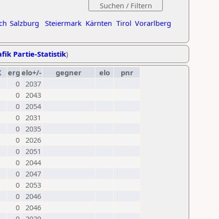
ch
Salzburg
Steiermark
Kärnten
Tirol
Vorarlberg
fik Partie-Statistik
)
K
erg
elo+/-
gegner
elo
pnr
0
2037
0
2043
0
2054
0
2031
0
2035
0
2026
0
2051
0
2044
0
2047
0
2053
0
2046
0
2046
0
2029