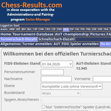
Logged on: Gast
Arabic
ARM
AZE
BIH
BUL
CAT
CHN
CRO
CZE
DEN
ENG
ESP
FAI
FIN
FRA
GER
GRE
INA
I
Home
Tournament-Database
AUT championship
Pictures
F
Turnierschach-Elozahl
Schnellschach-Elozahl
Allgemeines
Turnier anmelden: AUT
FIDE
Spieler anmelden
Elo AU
Willkommen bei den offiziellen Turnierscha
FIDE-Elolisten Stand
AUT-Elolisten Stand
13.945
Personennummer
Nachname
Vorname
Ebene
Bundesland
Spgem./Kreis/Verein
Nur "österreichische" Spieler (Land=A