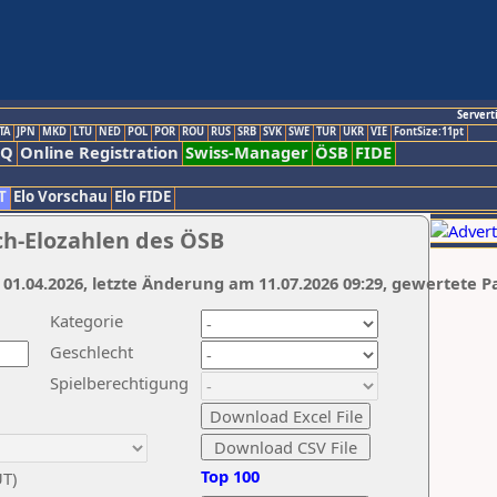
Servert
TA
JPN
MKD
LTU
NED
POL
POR
ROU
RUS
SRB
SVK
SWE
TUR
UKR
VIE
FontSize:11pt
AQ
Online Registration
Swiss-Manager
ÖSB
FIDE
T
Elo Vorschau
Elo FIDE
ch-Elozahlen des ÖSB
 01.04.2026, letzte Änderung am 11.07.2026 09:29, gewertete P
Kategorie
Geschlecht
Spielberechtigung
Top 100
UT)