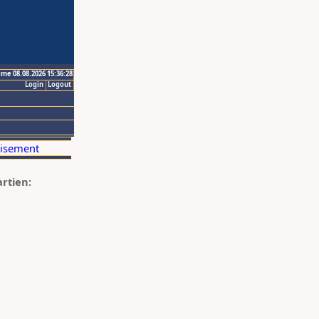
ime 08.08.2026 15:36:28
Login
Logout
artien: