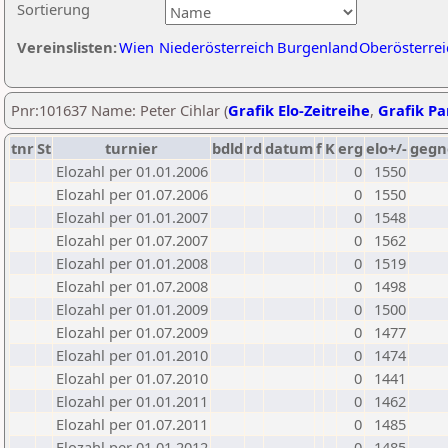
Sortierung
Vereinslisten:
Wien
Niederösterreich
Burgenland
Oberösterrei
Pnr:101637 Name: Peter Cihlar (
Grafik Elo-Zeitreihe
,
Grafik Par
tnr
St
turnier
bdld
rd
datum
f
K
erg
elo+/-
gegn
Elozahl per 01.01.2006
0
1550
Elozahl per 01.07.2006
0
1550
Elozahl per 01.01.2007
0
1548
Elozahl per 01.07.2007
0
1562
Elozahl per 01.01.2008
0
1519
Elozahl per 01.07.2008
0
1498
Elozahl per 01.01.2009
0
1500
Elozahl per 01.07.2009
0
1477
Elozahl per 01.01.2010
0
1474
Elozahl per 01.07.2010
0
1441
Elozahl per 01.01.2011
0
1462
Elozahl per 01.07.2011
0
1485
Elozahl per 01.01.2012
0
1485