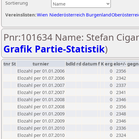
Sortierung
Vereinslisten:
Wien
Niederösterreich
Burgenland
Oberösterrei
Pnr:101634 Name: Stefan Cigan
Grafik Partie-Statistik
)
tnr
St
turnier
bdld
rd
datum
f
K
erg
elo+/-
gegn
Elozahl per 01.01.2006
0
2356
Elozahl per 01.07.2006
0
2342
Elozahl per 01.01.2007
0
2337
Elozahl per 01.07.2007
0
2341
Elozahl per 01.01.2008
0
2346
Elozahl per 01.07.2008
0
2356
Elozahl per 01.01.2009
0
2348
Elozahl per 01.07.2009
0
2346
Elozahl per 01.01.2010
0
2336
Elozahl per 01.07.2010
0
2324