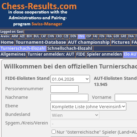
Logged on: Gast
Arabic
ARM
AZE
BIH
BUL
CAT
CHN
CRO
CZE
DEN
ENG
ESP
FAI
FIN
FRA
GER
GRE
INA
I
Home
Tournament-Database
AUT championship
Pictures
F
Turnierschach-Elozahl
Schnellschach-Elozahl
Allgemeines
Turnier anmelden: AUT
FIDE
Spieler anmelden
Elo AU
Willkommen bei den offiziellen Turnierscha
FIDE-Elolisten Stand
AUT-Elolisten Stand
13.945
Personennummer
Nachname
Vorname
Ebene
Bundesland
Spgem./Kreis/Verein
Nur "österreichische" Spieler (Land=A